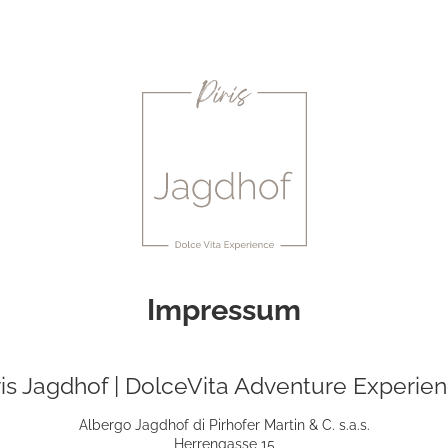
Impressum
ris Jagdhof | DolceVita Adventure Experie
Albergo Jagdhof di Pirhofer Martin & C. s.a.s.
Herrengasse 15