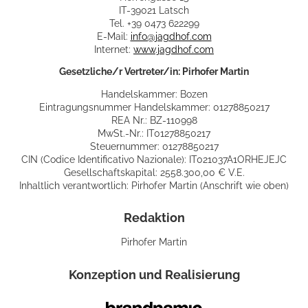
IT-39021 Latsch
Tel. +39 0473 622299
E-Mail:
info@jagdhof.com
Internet:
www.jagdhof.com
Gesetzliche/r Vertreter/in: Pirhofer Martin
Handelskammer: Bozen
Eintragungsnummer Handelskammer: 01278850217
REA Nr.: BZ-110998
MwSt.-Nr.: IT01278850217
Steuernummer: 01278850217
CIN (Codice Identificativo Nazionale): IT021037A1ORHEJEJC
Gesellschaftskapital: 2558.300,00 € V.E.
Inhaltlich verantwortlich: Pirhofer Martin (Anschrift wie oben)
Redaktion
Pirhofer Martin
Konzeption und Realisierung