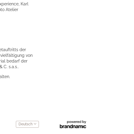
xperience, Karl
to Atelier
tauftritts der
vielfältigung von
ial bedarf der
C. s.a.s..
alten.
Wie möchten Sie fortfahren?
WEITERSUCHEN