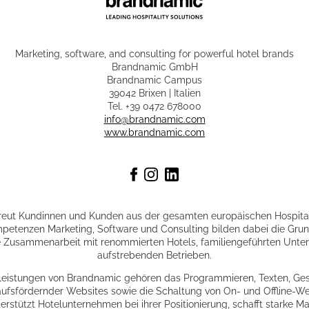
Marketing, software, and consulting for powerful hotel brands
Brandnamic GmbH
Brandnamic Campus
39042 Brixen | Italien
Tel. +39 0472 678000
info@brandnamic.com
www.brandnamic.com
eut Kundinnen und Kunden aus der gesamten europäischen Hospital
petenzen Marketing, Software und Consulting bilden dabei die Grun
e Zusammenarbeit mit renommierten Hotels, familiengeführten Unte
aufstrebenden Betrieben.
leistungen von Brandnamic gehören das Programmieren, Texten, Ges
aufsfördernder Websites sowie die Schaltung von On- und Offline-
rstützt Hotelunternehmen bei ihrer Positionierung, schafft starke Ma