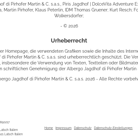
f di Pirhofer Martin & C. s.a.s., Piris Jagdhof | DolceVita Adventure E
, Martin Pirhofer, Klaus Peterlin, IDM Thomas Gruener; Kurt Resch; Fo
Wolkersdorfer;
- © 2026
Urheberrecht
r Homepage, die verwendeten Grafiken sowie die Inhalte des Interne
di Pirhofer Martin & C. s.a.s. sind urheberrechtlich geschützt. Die Ver
, insbesondere die Verwendung von Texten, Textteilen oder Bildmater
n schriftlichen Genehmigung der Albergo Jagdhof di Pirhofer Martin & 
ergo Jagdhof di Pirhofer Martin & C. s.a.s. 2026 - Alle Rechte vorbeh
8850217
Home
Impressum
Datenschutz
Datenschutz-Einstellungen
atsch Italien
1 Latsch Italien