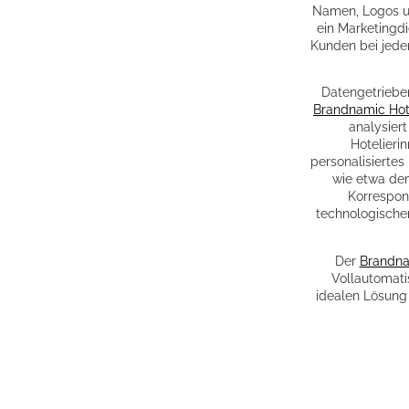
Namen, Logos u
ein Marketingdi
Kunden bei jede
Datengetrieben
Brandnamic Hot
analysier
Hotelieri
personalisiertes 
wie etwa de
Korrespond
technologische
Der
Brandna
Vollautomati
idealen Lösung 