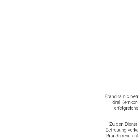
Brandnamic betr
drei Kernkom
erfolgreich
Zu den Dienst
Betreuung verk
Brandnamic unte