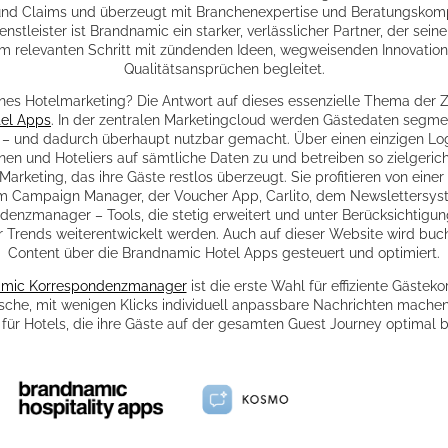
nd Claims und überzeugt mit Branchenexpertise und Beratungskomp
enstleister ist Brandnamic ein starker, verlässlicher Partner, der sei
m relevanten Schritt mit zündenden Ideen, wegweisenden Innovatio
Qualitätsansprüchen begleitet.
es Hotelmarketing? Die Antwort auf dieses essenzielle Thema der Z
el Apps
. In der zentralen Marketingcloud werden Gästedaten segment
t – und dadurch überhaupt nutzbar gemacht. Über einen einzigen Log
nnen und Hoteliers auf sämtliche Daten zu und betreiben so zielgeric
Marketing, das ihre Gäste restlos überzeugt. Sie profitieren von einer 
m Campaign Manager, der Voucher App, Carlito, dem Newslettersy
enzmanager – Tools, die stetig erweitert und unter Berücksichtigun
r Trends weiterentwickelt werden. Auch auf dieser Website wird buc
Content über die Brandnamic Hotel Apps gesteuert und optimiert.
mic Korrespondenzmanager
ist die erste Wahl für effiziente Gästek
sche, mit wenigen Klicks individuell anpassbare Nachrichten machen
für Hotels, die ihre Gäste auf der gesamten Guest Journey optimal 