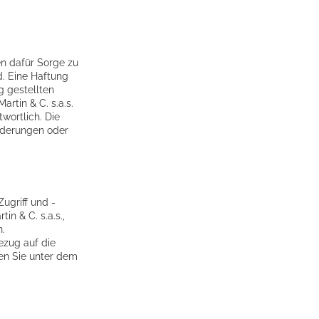
en dafür Sorge zu
d. Eine Haftung
g gestellten
artin & C. s.a.s.
twortlich. Die
Änderungen oder
ugriff und -
n & C. s.a.s.,
.
ezug auf die
den Sie unter dem