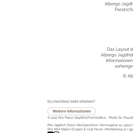
Albergo Jagdho
Paratscha
Das Layout de
Albergo Jagdhof 
Informationen
vorherige
© Alb
Du möchtest mehr erfahren?
Weitere Informationen
© 2026 Piris Places Stay.Meet.Feel.Südtirol.
-
MwSt.-Nr. IT0127
Piris Jagdhof | Dolce Vita Experience | Herrengasse 15 | 39021 L
Piris NEA Nature Escapes & Club House | Montaniweg 10 | 3902