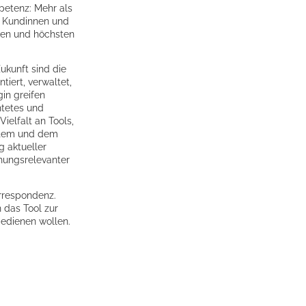
etenz: Mehr als
ne Kundinnen und
nen und höchsten
ukunft sind die
iert, verwaltet,
in greifen
htetes und
Vielfalt an Tools,
stem und dem
g aktueller
hungsrelevanter
orrespondenz.
 das Tool zur
bedienen wollen.